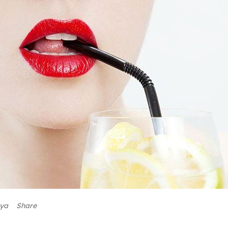
aya
Share