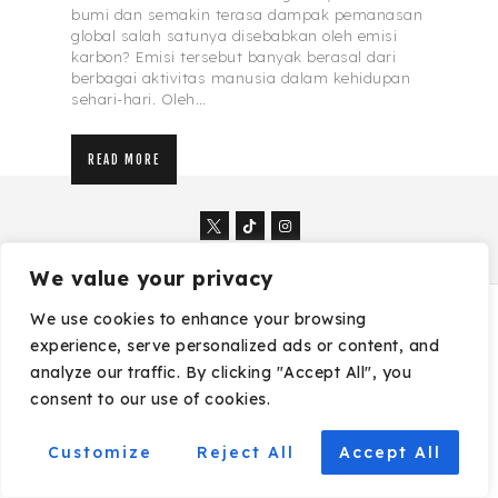
bumi dan semakin terasa dampak pemanasan
global salah satunya disebabkan oleh emisi
karbon? Emisi tersebut banyak berasal dari
berbagai aktivitas manusia dalam kehidupan
sehari-hari. Oleh…
READ MORE
We value your privacy
We use cookies to enhance your browsing
Copyright © by Trans Media Sosial. All rights
reserved.
experience, serve personalized ads or content, and
analyze our traffic. By clicking "Accept All", you
consent to our use of cookies.
Customize
Reject All
Accept All